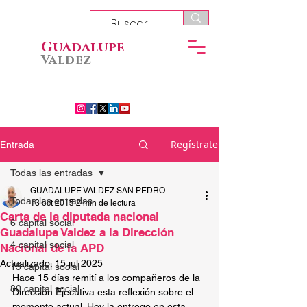
Guadalupe
Valdez
Regístrate
Entrada
Todas las entradas
GUADALUPE VALDEZ SAN PEDRO
Todas las entradas
13 oct 2015
2 min de lectura
Carta de la diputada nacional
6 capital social
Guadalupe Valdez a la Dirección
4 capital social
Nacional de la APD
Actualizado:
15 jul 2025
15 capital social
Hace 15 días remití a los compañeros de la 
80 capital social
Dirección Ejecutiva esta reflexión sobre el 
momento actual. Hoy la entrego en esta 