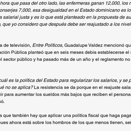
hora que pasa del otro lado, las enfermeras ganan 12,000, los 
 conserjes 7,000, esa desigualdad en el Estado dominicano es l
a salarial justa y es lo que está planteado en la propuesta de a
, que yo considero que después debe ser reajustado a los nivele
 de televisión, 
Entre Políticos
, Guadalupe Valdez mencionó que 
ación Pública planteó que en seis meses debía establecerse el
 el sector público y ha pasado más de un año y el reglamento no
ál es la política del Estado para regularizar los salarios, y se p
ué no se aplica?
 La resistencia se da porque en el reajuste sala
ir para aumentar los sueldos más bajos que reciben el personal
só.
a que también hay que aplicar una política fiscal que haga pag
pues ahora está sobre los hombros de los que menos tienen, se