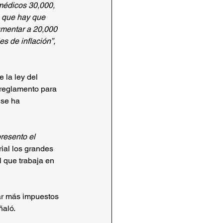
médicos 30,000, 
o que hay que 
umentar a 20,000 
s de inflación”,
la ley del 
 reglamento para 
 se ha 
resento el 
rial los grandes 
 que trabaja en 
ar más impuestos 
ñaló.