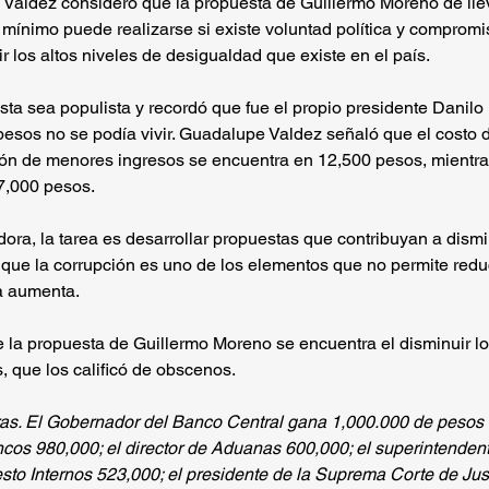
Valdez consideró que la propuesta de Guillermo Moreno de llev
 mínimo puede realizarse si existe voluntad política y compromi
r los altos niveles de desigualdad que existe en el país.
ta sea populista y recordó que fue el propio presidente Danilo
esos no se podía vivir. Guadalupe Valdez señaló que el costo d
ón de menores ingresos se encuentra en 12,500 pesos, mientra
27,000 pesos.
dora, la tarea es desarrollar propuestas que contribuyan a dismin
que la corrupción es uno de los elementos que no permite reduc
a aumenta.
 la propuesta de Guillermo Moreno se encuentra el disminuir los
, que los calificó de obscenos.
ras. El Gobernador del Banco Central gana 1,000.000 de pesos a
cos 980,000; el director de Aduanas 600,000; el superintendent
esto Internos 523,000; el presidente de la Suprema Corte de Just