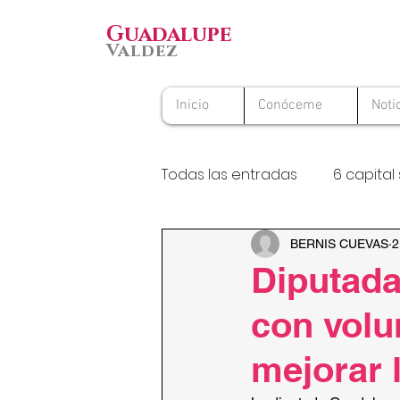
Guadalupe
Valdez
Inicio
Conóceme
Noti
Todas las entradas
6 capital 
Premio Nacional al Voluntario
BERNIS CUEVAS
2
Diputada
con volu
mejorar 