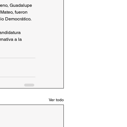
reno, Guadalupe 
 Mateo, fueron 
bio Democrático.
andidatura 
nativa a la 
Ver todo