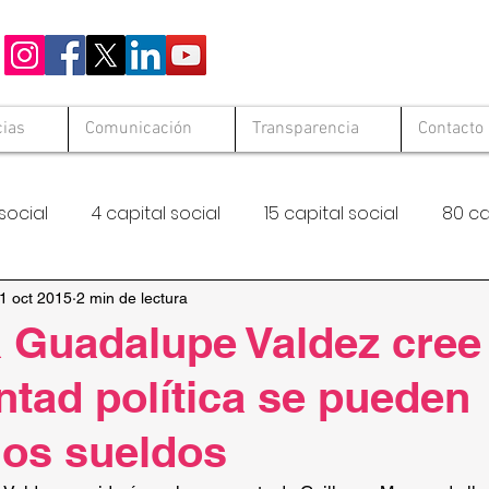
cias
Comunicación
Transparencia
Contacto
social
4 capital social
15 capital social
80 ca
 Solid
Hambre Cero
FAO
1 oct 2015
2 min de lectura
 Guadalupe Valdez cree
ntad política se pueden
los sueldos