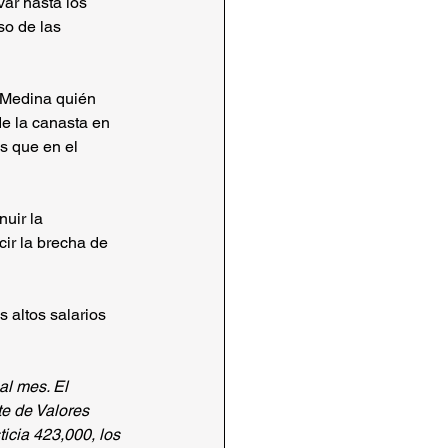
ar hasta los 
so de las 
 Medina quién 
e la canasta en 
s que en el 
uir la 
ir la brecha de 
 altos salarios 
l mes. El 
e de Valores 
icia 423,000, los 