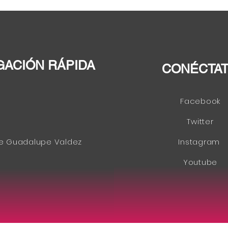
PLD como responsable de
inst
la corrupción
cons
elec
GACIÓN RÁPIDA
CONÉCTA
Facebook
Twitter
e Guadalupe Valdez
Instagram
Youtube