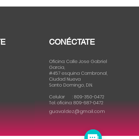
a a su partido, la APD, a
truir concertación
toral
TE
CONÉCTATE
Oficina: Calle Jose Gabriel
Garcia,
#457 esquina Cambronal,
Ciudad Nueva
Santo Domingo, D.N.
Celular : 809-350-0472
Tel. oficina: 809-687-0472
guavaldez@gmail.com