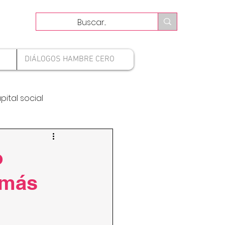
DIÁLOGOS HAMBRE CERO
pital social
o
 más