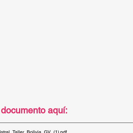
 documento aquí:
tral_Taller_Bolivia_GV_(1)
.pdf