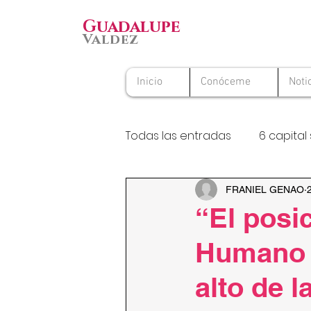
Guadalupe
Valdez
Inicio
Conóceme
Noti
Todas las entradas
6 capital 
Premio Nacional al Voluntario
FRANIEL GENAO
“El posi
Humano a
alto de 