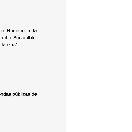
cho Humano a la 
ollo Sostenible. 
alianzas”
________
ndas públicas de 