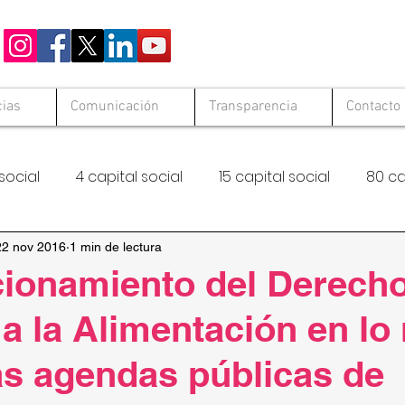
cias
Comunicación
Transparencia
Contacto
social
4 capital social
15 capital social
80 ca
 Solid
Hambre Cero
FAO
22 nov 2016
1 min de lectura
cionamiento del Derech
 la Alimentación en lo
las agendas públicas de