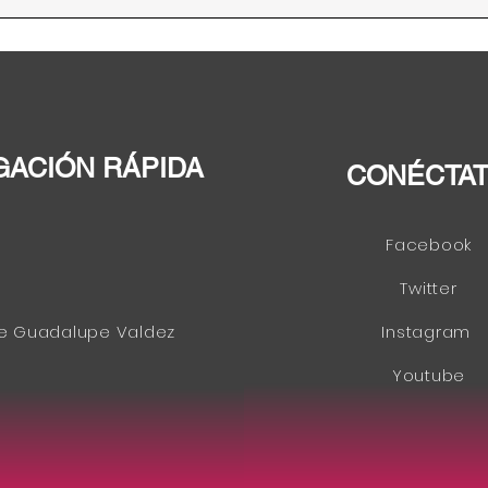
“El 
Dere
Alim
de l
Amér
GACIÓN RÁPIDA
CONÉCTA
Facebook
Twitter
e Guadalupe Valdez
Instagram
Youtube