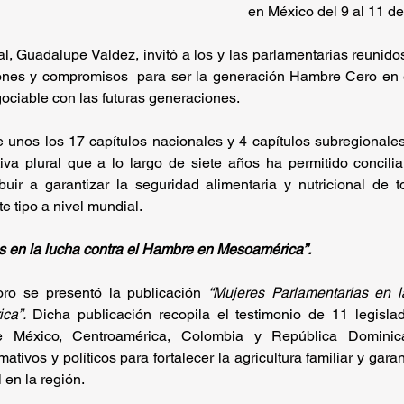
en México del 9 al 11 d
 Guadalupe Valdez, invitó a los y las parlamentarias reunidos 
iones y compromisos  para ser la generación Hambre Cero en 
ociable con las futuras generaciones.
e unos los 17 capítulos nacionales y 4 capítulos subregionale
iva plural que a lo largo de siete años ha permitido conciliar
buir a garantizar la seguridad alimentaria y nutricional de t
e tipo a nivel mundial. 
s en la lucha contra el Hambre en Mesoamérica”.
ro se presentó la publicación 
“Mujeres Parlamentarias en la
ca”.
 Dicha publicación recopila el testimonio de 11 legislado
 de México, Centroamérica, Colombia y República Dominic
ivos y políticos para fortalecer la agricultura familiar y garant
l en la región.