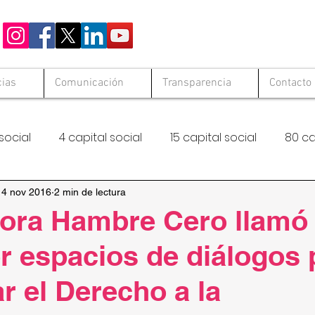
cias
Comunicación
Transparencia
Contacto
social
4 capital social
15 capital social
80 ca
 Solid
Hambre Cero
FAO
14 nov 2016
2 min de lectura
ora Hambre Cero llamó
 espacios de diálogos 
r el Derecho a la