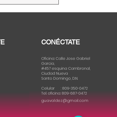
posicionamiento del
cho Humano a la
entación en lo más alto
as agendas públicas de
ica Latina y Caribe”
TE
CONÉCTATE
Oficina: Calle Jose Gabriel
Garcia,
#457 esquina Cambronal,
Ciudad Nueva
Santo Domingo, D.N.
Celular : 809-350-0472
Tel. oficina: 809-687-0472
guavaldez@gmail.com