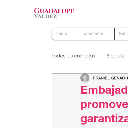
Guadalupe
Valdez
Inicio
Conóceme
Noti
Todas las entradas
6 capital 
Premio Nacional al Voluntario
FRANIEL GENAO
Embajad
promover
garantiza