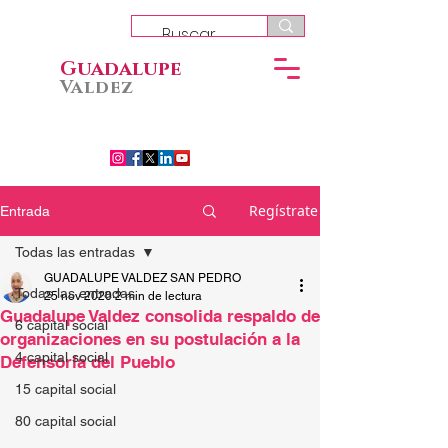
Guadalupe
Valdez
Regístrate
Entrada
Todas las entradas
GUADALUPE VALDEZ SAN PEDRO
Todas las entradas
25 nov 2020
2 min de lectura
Guadalupe Valdez consolida respaldo de
6 capital social
organizaciones en su postulación a la
4 capital social
Defensoría del Pueblo
15 capital social
80 capital social