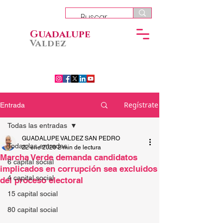
Guadalupe
Valdez
Regístrate
Entrada
Todas las entradas
GUADALUPE VALDEZ SAN PEDRO
Todas las entradas
22 ene 2020
2 min de lectura
Marcha Verde demanda candidatos
6 capital social
implicados en corrupción sea excluidos
4 capital social
del proceso electoral
15 capital social
80 capital social