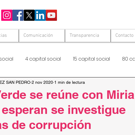
cias
Comunicación
Transparencia
Contacto
social
4 capital social
15 capital social
80 ca
 Solid
Hambre Cero
FAO
EZ SAN PEDRO
2 nov 2020
1 min de lectura
erde se reúne con Miri
esperan se investigue
s de corrupción