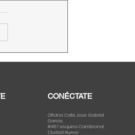
dad respalda a Valdez
efensoría del Pueblo
TE
CONÉCTATE
Oficina: Calle Jose Gabriel
Garcia,
#457 esquina Cambronal,
Ciudad Nueva