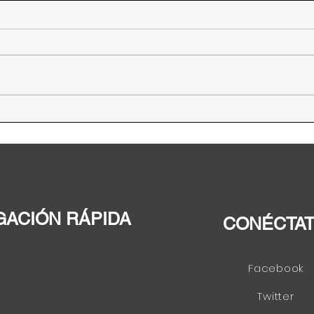
PARLACEN impulsará
Enti
programas para la
en D
alimentación en
coordinación con la FAO
GACIÓN RÁPIDA
CONÉCTA
Facebook
Twitter