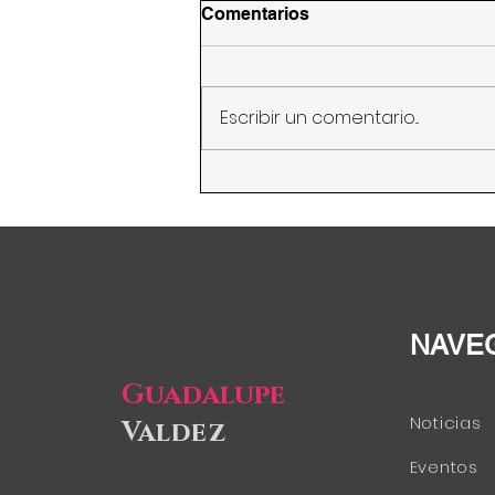
Comentarios
Escribir un comentario...
Abogan por mayor acceso
a la titularidad de las tierras
y al crédito de las mujeres
rurales
NAVE
Guadalupe
Noticias
Valdez
Eventos