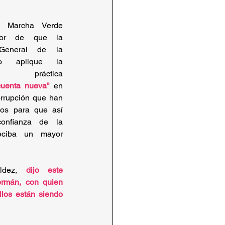
o Marcha Verde 
or de que la 
 General de la 
o aplique la 
da práctica 
cuenta nueva"
 en 
rrupción que han 
os para que así 
onfianza de la 
eciba un mayor 
dez,
dijo este 
rmán, con quien 
los están siendo 