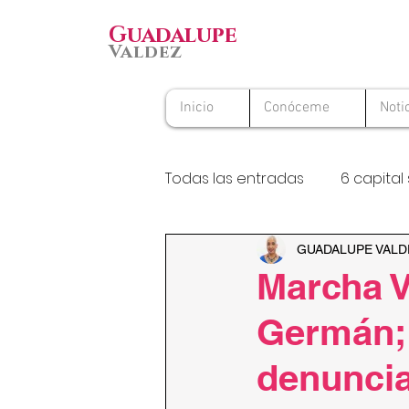
Guadalupe
Valdez
Inicio
Conóceme
Noti
Todas las entradas
6 capital 
Premio Nacional al Voluntario
GUADALUPE VALD
Marcha V
Germán; 
denuncia