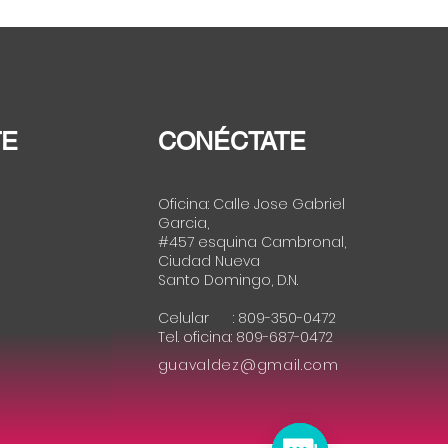
inación del cofrecito
 logro de la
adanía
TE
CONÉCTATE
Oficina: Calle Jose Gabriel
Garcia,
#457 esquina Cambronal,
Ciudad Nueva
Santo Domingo, D.N.
Celular : 809-350-0472
Tel. oficina: 809-687-0472
guavaldez@gmail.com