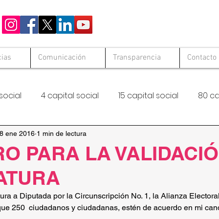
cias
Comunicación
Transparencia
Contacto
social
4 capital social
15 capital social
80 ca
 Solid
Hambre Cero
FAO
8 ene 2016
1 min de lectura
O PARA LA VALIDACI
ATURA
tura a Diputada por la Circunscripción No. 1, la Alianza Electora
que 250  ciudadanos y ciudadanas, estén de acuerdo en mi cand