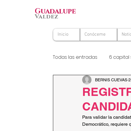
Guadalupe
Valdez
Inicio
Conóceme
Noti
Todas las entradas
6 capital 
Premio Nacional al Voluntario
BERNIS CUEVAS
2
REGISTR
CANDID
Para validar la candida
Democrático, requiere 