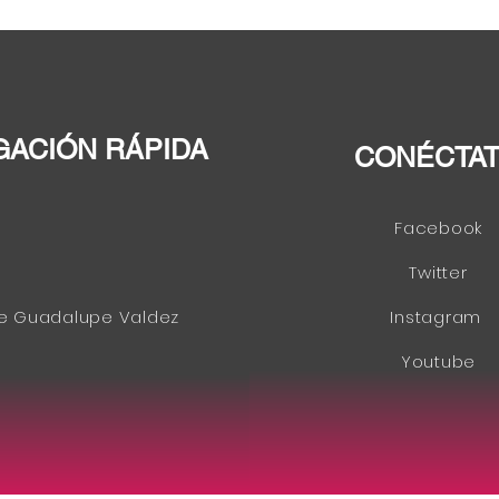
debate entre los candidatos
elim
al Congreso
como
ciud
GACIÓN RÁPIDA
CONÉCTA
Facebook
Twitter
e Guadalupe Valdez
Instagram
Youtube