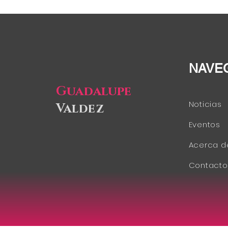
encuentro ciudadano para
exigir derecho a la salud
NAVE
Guadalupe
Noticias
Valdez
Eventos
Acerca d
Contacto