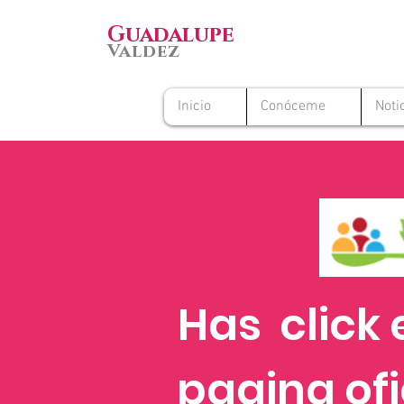
Guadalupe
Valdez
Inicio
Conóceme
Noti
Has click 
pagina ofi