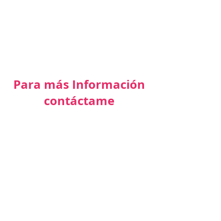
Para más Información
contáctame
Cel:
809-350-0472
y
809-669-