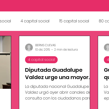
 social
4 capital social
15 capital social
80 ca
 Solid
Hambre Cero
FAO
BERNIS CUEVAS
10 dic 2015
2 min de lectura
4 capital social
4
Diputada Guadalupe
G
Valdez urge una mayor
q
participación ciudadana
l
La diputada nacional Guadalupe
La
en la política
la
Valdez urgió ayer abrir canales de
Va
consulta con los ciudadanos para
ep
poder satisfacer sus expectativas...
so