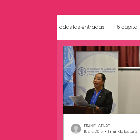
Todas las entradas
6 capital
Premio Nacional al Voluntario
FRANIEL GENAO
15 dic 2015
1 min de lectura