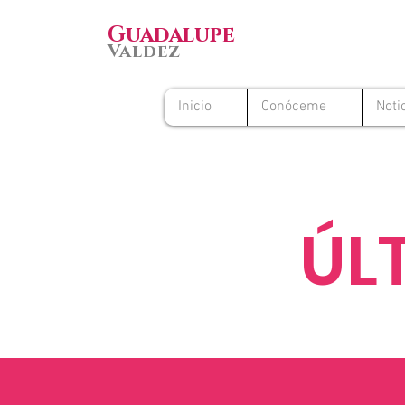
Guadalupe
Valdez
Inicio
Conóceme
Noti
ÚL