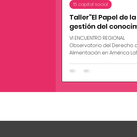
15 capital social
Taller“El Papel de la
gestión del conoci
para la aplicación
VI ENCUENTRO REGIONAL
efectiva del Derec
Observatorio del Derecho a
Humano a la
Alimentación en América Lat
Caribe Montevideo, Uruguay
Alimentación en A
– 2 Dic. 2016
Latina y el Caribe en
marco de los Objet
de Desarrollo Soste