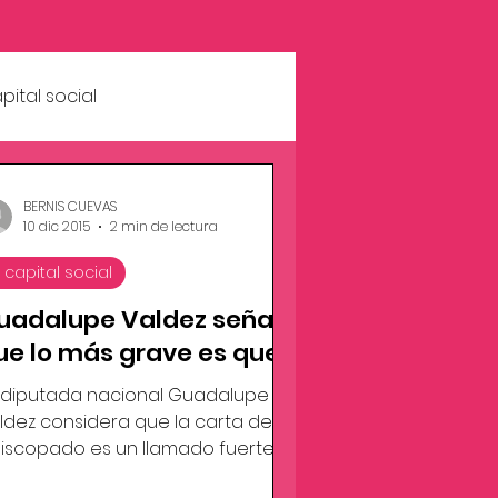
pital social
BERNIS CUEVAS
10 dic 2015
2 min de lectura
 capital social
uadalupe Valdez señala
ue lo más grave es que
a corrupción ha tocado a
 diputada nacional Guadalupe
 Justicia
ldez considera que la carta del
iscopado es un llamado fuerte
bre la gravedad que ha tomado