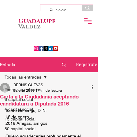
Guadalupe
Valdez
Regístrate
Entrada
Todas las entradas
BERNIS CUEVAS
Todas las entradas
22 ene 2016
1 min de lectura
Carta a la Ciudadania aceptando
6 capital social
candidatura a Diputada 2016
4 capital social
Santo Domingo, D. N.
16 de enero, 
15 capital social
2016 Amigas, amigos
80 capital social
Quiero agradecerles profundamente el 