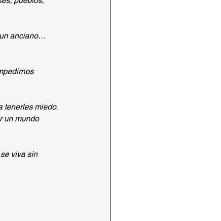
es, pueblos, 
 un anciano…  
impedirnos 
a tenerles miedo.
or un mundo 
se viva sin 