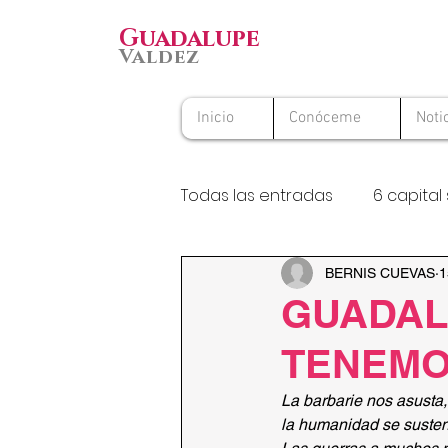
Guadalupe
Valdez
Inicio
Conóceme
Noti
Todas las entradas
6 capital 
Premio Nacional al Voluntario
BERNIS CUEVAS
1
GUADAL
TENEMO
La barbarie nos asusta,
la humanidad se sustent