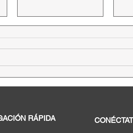
Guadalupe Valdez propone
Guad
debate entre los candidatos
elim
al Congreso
como
ciud
GACIÓN RÁPIDA
CONÉCTA