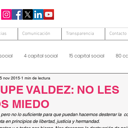
cias
Comunicación
Transparencia
Contacto
social
4 capital social
15 capital social
80 ca
 Solid
Hambre Cero
FAO
5 nov 2015
1 min de lectura
UPE VALDEZ: NO LES
S MIEDO
 pero no lo suficiente para que puedan hacernos desterrar la  c
a en principios de libertad, justicia y hermandad.