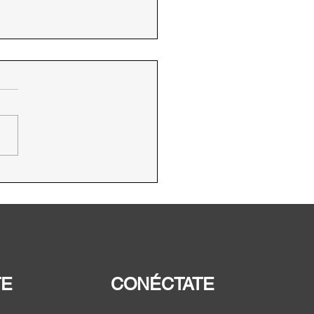
alupe Valdez califica
inación del cofrecito
 logro de la
adanía
TE
CONÉCTATE