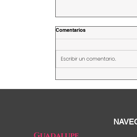
Comentarios
Escribir un comentario...
Guadalupe Valdez realiza
encuentro ciudadano para
exigir derecho a la salud
NAVE
Guadalupe