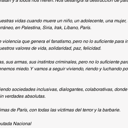
atan y a todos nos hieren. Nos desangra la destrucción de país
uestras vidas cuando muere un niño, un adolecente, una mujer,
áneo, en Palestina, Siria, Irak, Líbano, París.
e violencia que genera el fanatismo, pero no lo suficiente para 
stros valores de vida, solidaridad, paz, felicidad.
 sus armas, sus instintos criminales, pero no lo suficiente par
tenemos miedo. Y vamos a seguir viviendo, riendo y luchando p
ndo sociedades inclusivas, dialogantes, colaborativas, donde 
in verdades absolutas.
imas de París, con todas las víctimas del terror y la barbarie.
putada Nacional