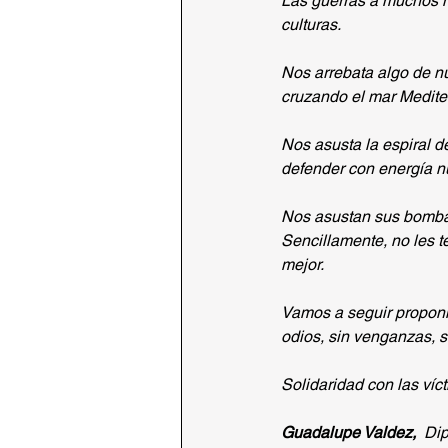
Las guerras a muchos m
culturas.
Nos arrebata algo de n
cruzando el mar Mediterr
Nos asusta la espiral d
defender con energía nue
Nos asustan sus bombas,
Sencillamente, no les 
mejor.
Vamos a seguir proponie
odios, sin venganzas, s
Solidaridad con las víct
Guadalupe Valdez,
  Di