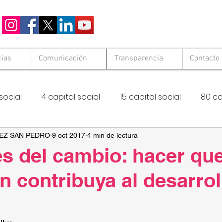
cias
Comunicación
Transparencia
Contacto
social
4 capital social
15 capital social
80 ca
 Solid
Hambre Cero
FAO
EZ SAN PEDRO
9 oct 2017
4 min de lectura
es del cambio: hacer que
n contribuya al desarrol