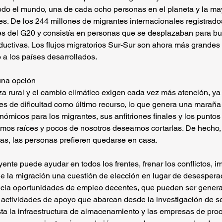
odo el mundo, una de cada ocho personas en el planeta y la mayo
s. De los 244 millones de migrantes internacionales registrado
́ses del G20 y consistía en personas que se desplazaban para bu
uctivas. Los flujos migratorios Sur-Sur son ahora más grandes
o a los países desarrollados.
una opción
za rural y el cambio climático exigen cada vez más atención, y
nes de dificultad como último recurso, lo que genera una marañ
nómicos para los migrantes, sus anfitriones finales y los puntos d
mos raíces y pocos de nosotros deseamos cortarlas. De hecho, 
as, las personas prefieren quedarse en casa.
uyente puede ayudar en todos los frentes, frenar los conflictos, im
e la migración una cuestión de elección en lugar de desesperac
cia oportunidades de empleo decentes, que pueden ser genera
y actividades de apoyo que abarcan desde la investigación de se
hasta la infraestructura de almacenamiento y las empresas de pr