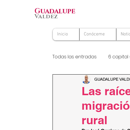
Guadalupe
Valdez
Inicio
Conóceme
Noti
Todas las entradas
6 capital 
Premio Nacional al Voluntario
GUADALUPE VALD
Las raíc
migració
rural