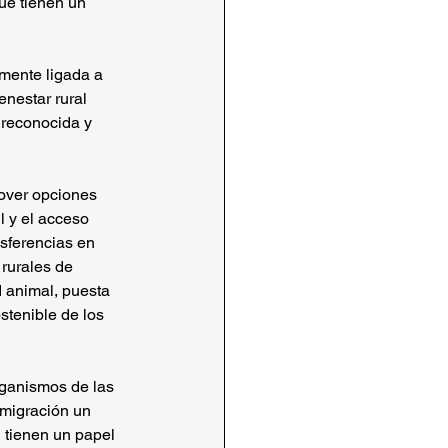
ue tienen un 
amente ligada a 
enestar rural 
 reconocida y 
mover opciones 
l y el acceso 
nsferencias en 
rurales de 
d animal, puesta 
stenible de los 
ganismos de las 
igración un 
l tienen un papel 