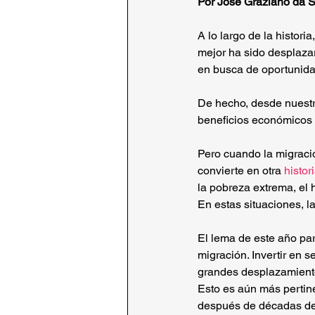
Por José Graziano da S
A lo largo de la histori
mejor ha sido desplaza
en busca de oportunida
De hecho, desde nuestro
beneficios económicos y
Pero cuando la migracio
convierte en otra 
histor
la pobreza extrema, el h
En estas situaciones, l
El lema de este año par
migración. Invertir en 
grandes desplazamiento
Esto es aún más pert
después de décadas d