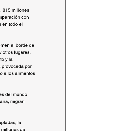
, 815 millones 
paración con 
 en todo el 
Yemen al borde de 
 otros lugares. 
o y la 
a provocada por 
o a los alimentos 
res del mundo 
iana, migran 
ptadas, la 
 millones de 