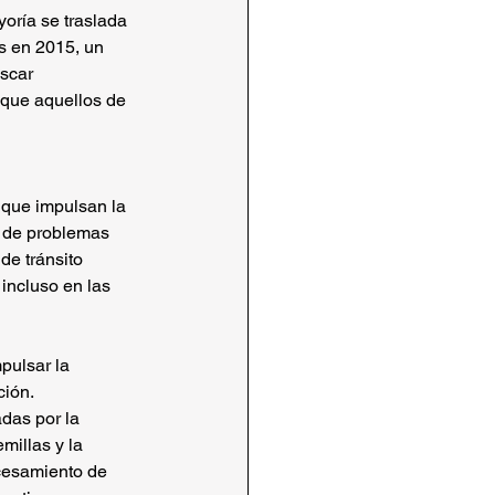
ría se traslada 
s en 2015, un 
scar 
 que aquellos de 
a que impulsan la 
a de problemas 
e tránsito 
incluso en las 
pulsar la 
ión.
das por la 
millas y la 
ocesamiento de 