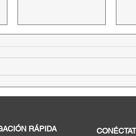
PARLACEN impulsará
Enti
programas para la
en D
alimentación en
coordinación con la FAO
GACIÓN RÁPIDA
CONÉCTA