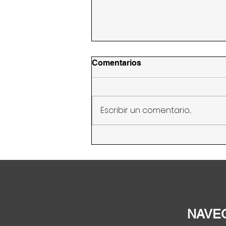
Comentarios
Escribir un comentario...
Abogan por mayor acceso
a la titularidad de las tierras
y al crédito de las mujeres
rurales
NAVE