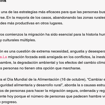
ilva
a, una de las estrategias más eficaces para que las personas bu
rse. En la mayoría de los casos, abandonando las zonas rural
des más productivas en otros lugares.
s comienzos la migración ha sido esencial para la historia hu
 culturales múltiples.
́n es una cuestión de extrema necesidad, angustia y desesperac
ia.La
 migración forzada está arraigada en los conflictos, la inesta
ambre, la degradación ambiental y los efectos del cambio climá
as personas no tienen otra opción que marcharse.
a el Día Mundial de la Alimentación (16 de octubre), “Cambiar el
seguridad alimentaria y desarrollo rural”, aborda la s causas estru
s de personas para hacer la migración segura, ordenada y regu
inente hoy porque el número de personas que padecen hambre v
e progreso.