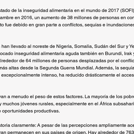
stado de la inseguridad alimentaria en el mundo de 2017 (SOFI)
hambre en 2016, un aumento de 38 millones de personas en com
to fue debido en gran parte a conflictos, sequías e inundaciones
s han llevado al noreste de Nigeria, Somalia, Sudán del Sur y 
cado inseguridad alimentaria aguda también en Burundi, Irak y
rededor de 64 millones de personas desplazadas por el conflict
s más altas desde la Segunda Guerra Mundial. Además, la sequí
o excepcionalmente intenso, ha reducido drásticamente el acces
van a menudo el peso de estos factores. La mayoría de los pob
y muchos jóvenes rurales, especialmente en el África subsahar
e oportunidades productivas.
storia claramente: A pesar de las percepciones ampliamente ace
gran permanecen en sus países de origen. Hay alrededor de 763