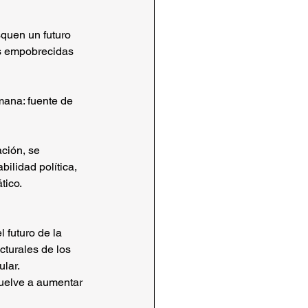
squen un futuro 
es empobrecidas 
mana: fuente de 
ión, se 
bilidad política, 
tico. 
 futuro de la 
cturales de los 
lar.
uelve a aumentar 