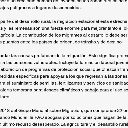
er a un creciente número de jóvenes en las zonas rurales de q
iajes peligrosos a lugares desconocidos.
arte del desarrollo rural, la migración estacional está estrech
las y las remesas son una fuerza enorme para mejorar tanto el bi
rícola. La contribución de los migrantes al desarrollo debe ser
 puentes entre los países de origen, de tránsito y de destino.
rdar las causas profundas de la migración. Esto significa pro
n a las personas vulnerables. Incluye la formación laboral juveni
a elaboración de programas de protección social que ofrezcan tra
medidas específicas para apoyar a los que regresan a las zonas 
ara el suministro de semillas, fertilizantes y servicios de sanida
lerta temprana para riesgos climáticos y trabajo para el uso so
ierra.
018 del Grupo Mundial sobre Migración, que comprende 22 or
anco Mundial, la FAO abogará por soluciones que hagan de la m
n último recurso desesperado. La agricultura y el desarrollo rura