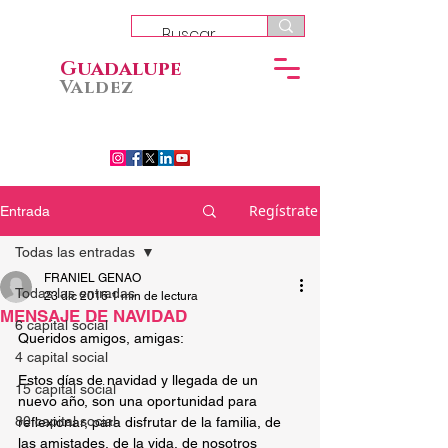
Guadalupe
Valdez
Regístrate
Entrada
Todas las entradas
FRANIEL GENAO
Todas las entradas
23 dic 2016
1 min de lectura
MENSAJE DE NAVIDAD
6 capital social
Queridos amigos, amigas:
4 capital social
Estos días de navidad y llegada de un 
15 capital social
nuevo año, son una oportunidad para 
80 capital social
reflexionar, para disfrutar de la familia, de 
las amistades, de la vida, de nosotros 