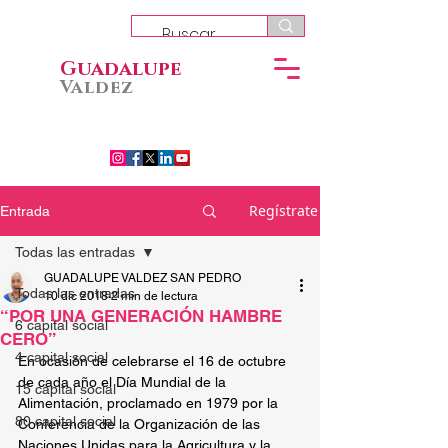
Guadalupe
Valdez
Regístrate
Entrada
Todas las entradas
GUADALUPE VALDEZ SAN PEDRO
Todas las entradas
10 dic 2018
2 min de lectura
“POR UNA GENERACIÓN HAMBRE
6 capital social
CERO”
4 capital social
En ocasión de celebrarse el 16 de octubre 
de cada año el Día Mundial de la 
15 capital social
Alimentación, proclamado en 1979 por la 
80 capital social
Conferencia de la Organización de las 
Naciones Unidas para la Agricultura y la 