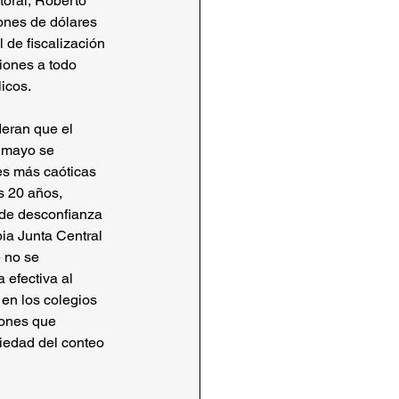
toral, Roberto 
ones de dólares 
de fiscalización 
iones a todo 
icos.
eran que el 
 mayo se 
es más caóticas 
s 20 años,  
 de desconfianza 
ia Junta Central 
 no se 
efectiva al 
 en los colegios 
iones que 
riedad del conteo 