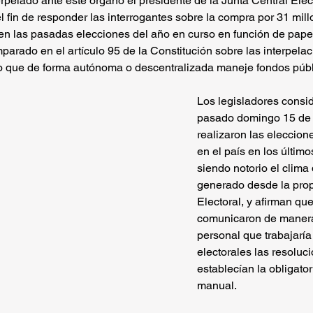
erpelado ante este órgano el presidente de la Junta Central Elec
 fin de responder las interrogantes sobre la compra por 31 mill
n las pasadas elecciones del año en curso en función de papel 
arado en el artículo 95 de la Constitución sobre las interpelac
o que de forma autónoma o descentralizada maneje fondos públ
Los legisladores consid
pasado domingo 15 de
realizaron las eleccion
en el país en los último
siendo notorio el clima
generado desde la prop
Electoral, y afirman que
comunicaron de manera 
personal que trabajaría
electorales las resoluc
establecían la obligato
manual. 