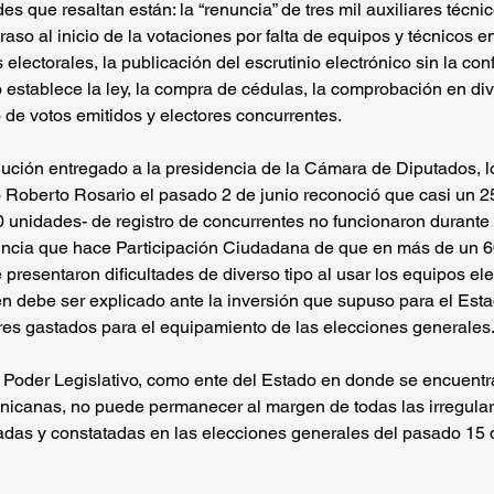
des que resaltan están: la “renuncia” de tres mil auxiliares técn
traso al inicio de la votaciones por falta de equipos y técnicos 
s electorales, la publicación del escrutinio electrónico sin la con
 establece la ley, la compra de cédulas, la comprobación en di
 de votos emitidos y electores concurrentes.
ución entregado a la presidencia de la Cámara de Diputados, lo
 Roberto Rosario el pasado 2 de junio reconoció que casi un 2
 unidades- de registro de concurrentes no funcionaron durante l
uncia que hace Participación Ciudadana de que en más de un 6
presentaron dificultades de diverso tipo al usar los equipos ele
en debe ser explicado ante la inversión que supuso para el Est
res gastados para el equipamiento de las elecciones generales
l Poder Legislativo, como ente del Estado en donde se encuent
nicanas, no puede permanecer al margen de todas las irregula
as y constatadas en las elecciones generales del pasado 15 