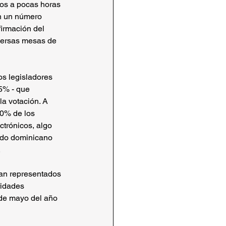
icos a pocas horas 
en un número 
firmación del 
versas mesas de 
s legisladores 
5% - que 
a votación. A 
0% de los 
ctrónicos, algo 
ado dominicano 
.
ran representados 
ridades 
de mayo del año 