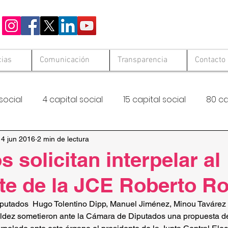
cias
Comunicación
Transparencia
Contacto
social
4 capital social
15 capital social
80 ca
 Solid
Hambre Cero
FAO
14 jun 2016
2 min de lectura
 solicitan interpelar al
te de la JCE Roberto Ro
putados  Hugo Tolentino Dipp, Manuel Jiménez, Minou Tavárez M
ldez sometieron ante la Cámara de Diputados una propuesta de