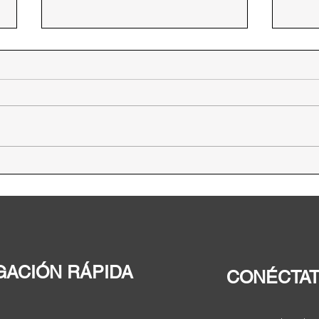
MENSAJE DE NAVIDAD
Estos días de navidad y llegada
de un nuevo año, son una
oportunidad para reflexionar, para
disfrutar de la familia, de las
amistades, de...
“El 
Dere
Alim
de l
Amér
GACIÓN RÁPIDA
CONÉCTA