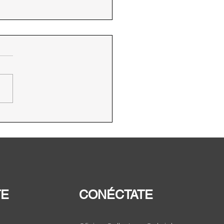
posicionamiento del
cho Humano a la
entación en lo más alto
as agendas públicas de
ica Latina y Caribe”
TE
CONÉCTATE