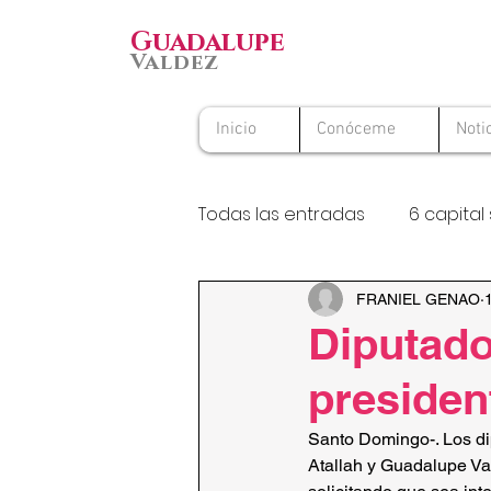
Guadalupe
Valdez
Inicio
Conóceme
Noti
Todas las entradas
6 capital 
Premio Nacional al Voluntario
FRANIEL GENAO
Diputados
presiden
Santo Domingo-. Los di
Atallah y Guadalupe Va